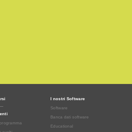
rsi
I nostri Software
Software
enti
Banca dati software
 programma
Educational