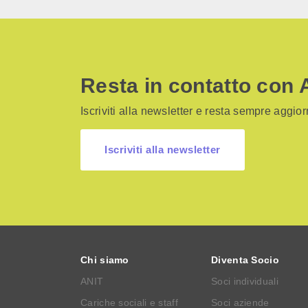
Resta in contatto con 
Iscriviti alla newsletter e resta sempre aggiorn
Iscriviti alla newsletter
Chi siamo
Diventa Socio
ANIT
Soci individuali
Cariche sociali e staff
Soci aziende