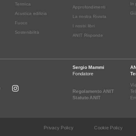
In
Termica
Approfondimenti
Già
Acustica edilizia
La nostra Rivista
Fuoco
I nostri libri
Sostenibilità
ANIT Risponde
Sergio Mammi
AN
Fondatore
Te
Vi
Regolamento ANIT
Te
Statuto ANIT
Em
Privacy Policy
Cookie Policy