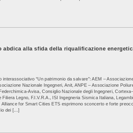
abdica alla sfida della riqualificazione energetica
olo interassociativo “Un patrimonio da salvare”: AEM – Associaz
sociazione Nazionale Ingegneri, Anit, ANPE – Associazione Poliu
 Federchimica-Avisa, Consiglio Nazionale degli Ingegneri, Cortexa
Filiera Legno, F.I.V.R.A., ISI Ingegneria Sismica Italiana, Legamb
 Alliance for Smart Cities ETS esprimono sconcerto e forte preocc
io dei […]