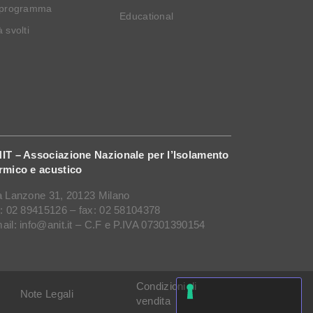
 programma
Educational
 svolti
IT – Associazione Nazionale per l’Isolamento
rmico e acustico
a Lanzone 31, 20123 Milano
l: 02 89415126 – fax: 02 58104378
ail: info@anit.it – C.F e P.IVA 07301390154
Condizioni di
Note Legali
vendita