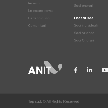
tecnico
Soci onorari
Le nostre news
I nostri soci
Parlano di noi
Soci individuali
Comunicati
Soci Aziende
Soci Onorari
Tep s.r.l. © All Rights Reserved