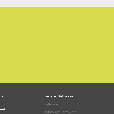
rsi
I nostri Software
Software
enti
Banca dati software