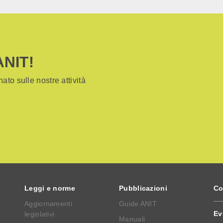
ANIT!
ato sulle nostre attività
Leggi e norme
Pubblicazioni
Co
Aggiornamenti
Guide ANIT
Ev
legislativi
Manuali