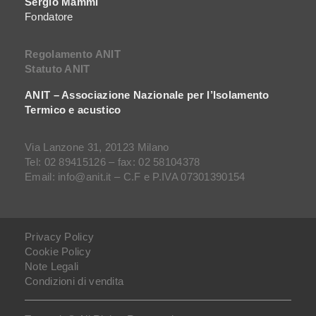
Sergio Mammi
Fondatore
Regolamento ANIT
Statuto ANIT
ANIT – Associazione Nazionale per l’Isolamento
Termico e acustico
Via Lanzone 31, 20123 Milano
Tel: 02 89415126 – fax: 02 58104378
Email: info@anit.it – C.F e P.IVA 07301390154
Privacy Policy
Cookie Policy
Note Legali
Condizioni di vendita