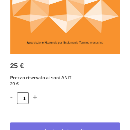
25 €
Prezzo riservato ai soci ANIT
20 €
Volume
-
+
4
–
Muffa,
condensa
e