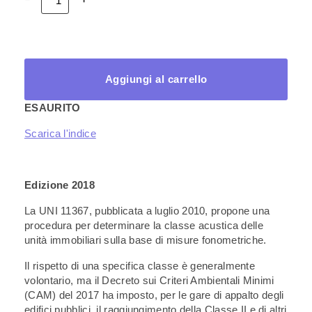
6
–
Classificazione
acustica
delle
unità
Aggiungi al carrello
immobiliari
quantità
ESAURITO
Scarica l'indice
Edizione 2018
La UNI 11367, pubblicata a luglio 2010, propone una
procedura per determinare la classe acustica delle
unità immobiliari sulla base di misure fonometriche.
Il rispetto di una specifica classe è generalmente
volontario, ma il Decreto sui Criteri Ambientali Minimi
(CAM) del 2017 ha imposto, per le gare di appalto degli
edifici pubblici, il raggiungimento della Classe II e di altri