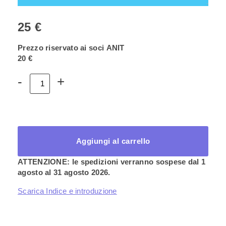
25 €
Prezzo riservato ai soci ANIT
20 €
Volume
-
+
3
–
Manuale
di
acustica
edilizia
Aggiungi al carrello
quantità
ATTENZIONE: le spedizioni verranno sospese dal 1
agosto al 31 agosto 2026.
Scarica Indice e introduzione