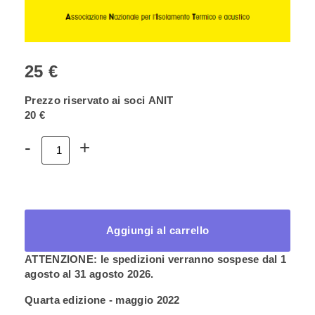
25 €
Prezzo riservato ai soci ANIT
20 €
Volume
-
+
1
–
I
materiali
isolanti
quantità
Aggiungi al carrello
ATTENZIONE: le spedizioni verranno sospese dal 1
agosto al 31 agosto 2026.
Quarta edizione - maggio 2022