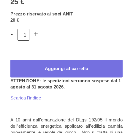
25 €
Prezzo riservato ai soci ANIT
20 €
Volume
-
+
2
–
Guida
alla
nuova
Legge
Aggiungi al carrello
10
quantità
ATTENZIONE: le spedizioni verranno sospese dal 1
agosto al 31 agosto 2026.
Scarica l'indice
A 10 anni dall’emanazione del DLgs 192/05 il mondo
dell’efficienza energetica applicato all’edilizia cambia
nuovamente le regole del gioco. Non si tratta di una