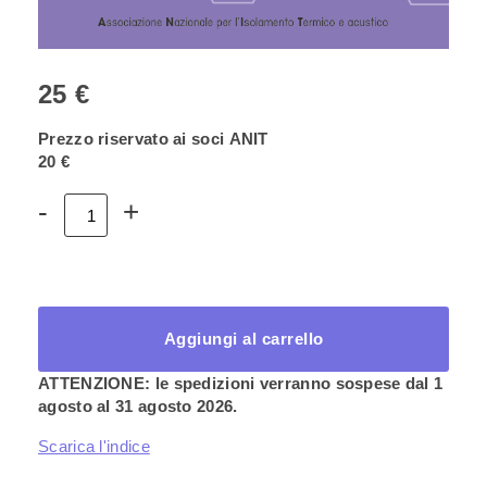
25 €
Prezzo riservato ai soci ANIT
20 €
Volume
-
+
5
–
Prestazioni
estive
degli
edifici
Aggiungi al carrello
quantità
ATTENZIONE: le spedizioni verranno sospese dal 1
agosto al 31 agosto 2026.
Scarica l'indice