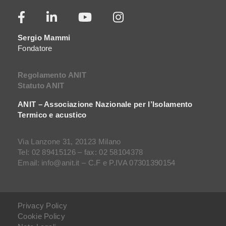
Sergio Mammi
Fondatore
Regolamento ANIT
Statuto ANIT
ANIT – Associazione Nazionale per l’Isolamento
Termico e acustico
Via Lanzone 31, 20123 Milano
Tel: 02 89415126 – fax: 02 58104378
Email: info@anit.it – C.F e P.IVA 07301390154
Privacy Policy
Cookie Policy