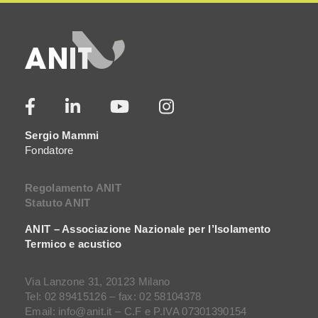
Sergio Mammi
Fondatore
Regolamento ANIT
Statuto ANIT
ANIT – Associazione Nazionale per l’Isolamento
Termico e acustico
Via Lanzone 31, 20123 Milano
Tel: 02 89415126 – fax: 02 58104378
Email: info@anit.it – C.F e P.IVA 07301390154