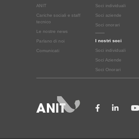
ANIT
Soci individuali
Cariche sociali e staff
Soci aziende
tecnico
Soci onorari
Le nostre news
I nostri soci
Parlano di noi
Soci individuali
Comunicati
Soci Aziende
Soci Onorari