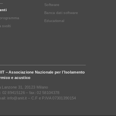
Software
enti
Banca dati software
 programma
Educational
 svolti
IT – Associazione Nazionale per l’Isolamento
rmico e acustico
a Lanzone 31, 20123 Milano
l: 02 89415126 – fax: 02 58104378
ail: info@anit.it – C.F e P.IVA 07301390154