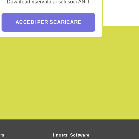
Download riservato ai soli soci ANIT
ACCEDI PER SCARICARE
rsi
I nostri Software