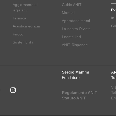
Aggiornamenti
Guide ANIT
Ev
legislativi
Manuali
In
Termica
Approfondimenti
Già
Acustica edilizia
La nostra Rivista
Fuoco
I nostri libri
Sostenibilità
ANIT Risponde
Sergio Mammi
AN
Fondatore
Te
Vi
Regolamento ANIT
Te
Statuto ANIT
Em