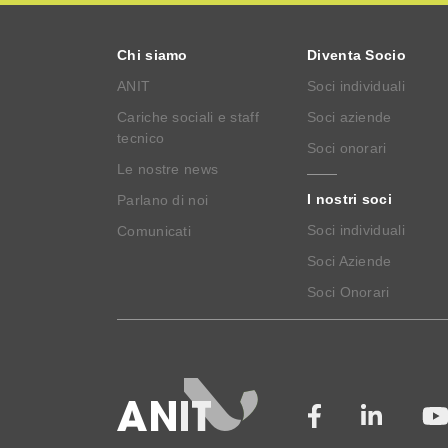
Chi siamo
Diventa Socio
ANIT
Soci individuali
Cariche sociali e staff
Soci aziende
tecnico
Soci onorari
Le nostre news
I nostri soci
Parlano di noi
Soci individuali
Comunicati
Soci Aziende
Soci Onorari