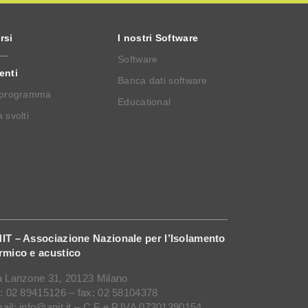
rsi
I nostri Software
Software
enti
Banca dati software
 programma
Educational
 svolti
IT – Associazione Nazionale per l’Isolamento
rmico e acustico
a Lanzone 31, 20123 Milano
l: 02 89415126 – fax: 02 58104378
ail: info@anit.it – C.F e P.IVA 07301390154