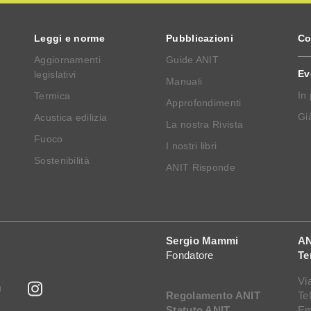
Leggi e norme
Pubblicazioni
Co
Aggiornamenti
Guide ANIT
Ev
legislativi
Manuali
In
Termica
Approfondimenti
Già
Acustica edilizia
La nostra Rivista
Fuoco
I nostri libri
Sostenibilità
ANIT Risponde
Sergio Mammi
AN
Fondatore
Te
Vi
Regolamento ANIT
Te
Statuto ANIT
Em