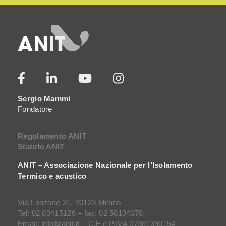
Sergio Mammi
Fondatore
Regolamento ANIT
Statuto ANIT
ANIT – Associazione Nazionale per l’Isolamento
Termico e acustico
Via Lanzone 31, 20123 Milano
Tel: 02 89415126 – fax: 02 58104378
Email: info@anit.it – C.F e P.IVA 07301390154