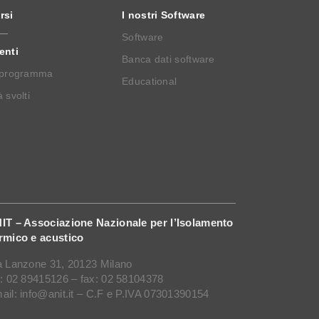
rsi
I nostri Software
Software
enti
Banca dati software
 programma
Educational
 svolti
IT – Associazione Nazionale per l’Isolamento
rmico e acustico
a Lanzone 31, 20123 Milano
l: 02 89415126 – fax: 02 58104378
ail: info@anit.it – C.F e P.IVA 07301390154