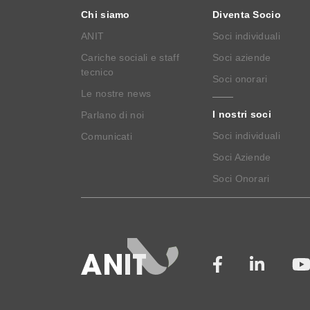
Chi siamo
Diventa Socio
ANIT
Soci individuali
Cariche sociali e staff
Soci aziende
tecnico
Soci onorari
Le nostre news
I nostri soci
Parlano di noi
Soci individuali
Comunicati
Soci Aziende
Soci Onorari