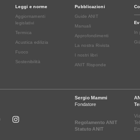
Leggi e norme
Pubblicazioni
Co
Aggiornamenti
Guide ANIT
Ev
legislativi
Manuali
In
Termica
Approfondimenti
Già
Acustica edilizia
La nostra Rivista
Fuoco
I nostri libri
Sostenibilità
ANIT Risponde
Sergio Mammi
AN
Fondatore
Te
Vi
Regolamento ANIT
Te
Statuto ANIT
Em