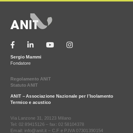
Sergio Mammi
Fondatore
Regolamento ANIT
Statuto ANIT
ANIT – Associazione Nazionale per l’Isolamento
Termico e acustico
Via Lanzone 31, 20123 Milano
Tel: 02 89415126 – fax: 02 58104378
Email: info@anit.it – C.F e P.IVA 07301390154