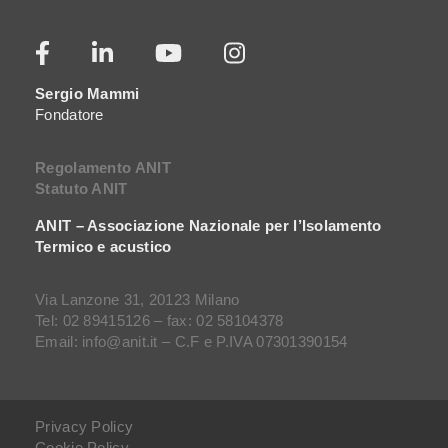
Sergio Mammi
Fondatore
Regolamento ANIT
Statuto ANIT
ANIT – Associazione Nazionale per l’Isolamento
Termico e acustico
Via Lanzone 31, 20123 Milano
Tel: 02 89415126 – fax: 02 58104378
Email: info@anit.it – C.F e P.IVA 07301390154
Privacy Policy
Cookie Policy