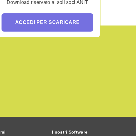
Download riservato ai soli soci ANIT
ACCEDI PER SCARICARE
rsi
I nostri Software