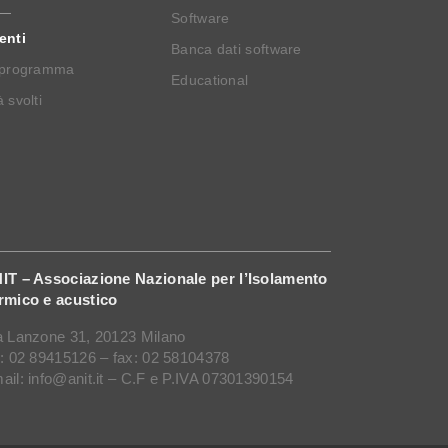
Software
enti
Banca dati software
 programma
Educational
 svolti
IT – Associazione Nazionale per l’Isolamento
rmico e acustico
a Lanzone 31, 20123 Milano
l: 02 89415126 – fax: 02 58104378
ail: info@anit.it – C.F e P.IVA 07301390154