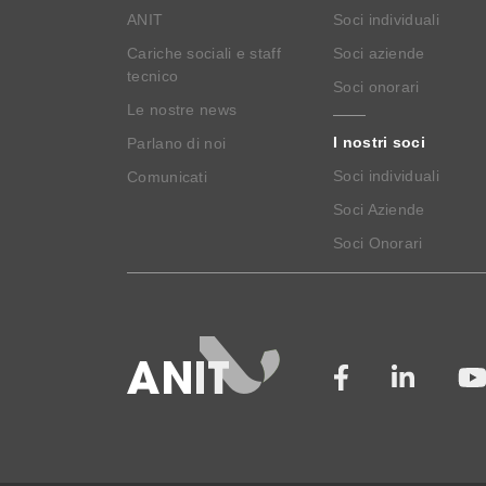
ANIT
Soci individuali
Cariche sociali e staff
Soci aziende
tecnico
Soci onorari
Le nostre news
I nostri soci
Parlano di noi
Soci individuali
Comunicati
Soci Aziende
Soci Onorari