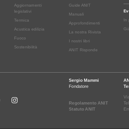
Aggiornamenti
Guide ANIT
Ev
legislativi
Manuali
In
Termica
Approfondimenti
Già
Acustica edilizia
La nostra Rivista
Fuoco
I nostri libri
Sostenibilità
ANIT Risponde
Sergio Mammi
AN
Fondatore
Te
Vi
Regolamento ANIT
Te
Statuto ANIT
Em