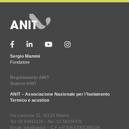
Sergio Mammi
Fondatore
Regolamento ANIT
Statuto ANIT
ANIT – Associazione Nazionale per l’Isolamento
Termico e acustico
Via Lanzone 31, 20123 Milano
Tel: 02 89415126 – fax: 02 58104378
Email: info@anit.it – C.F e P.IVA 07301390154