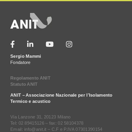
Sergio Mammi
Fondatore
Regolamento ANIT
Statuto ANIT
ANIT – Associazione Nazionale per l’Isolamento
Termico e acustico
Via Lanzone 31, 20123 Milano
Tel: 02 89415126 – fax: 02 58104378
Email: info@anit.it – C.F e P.IVA 07301390154