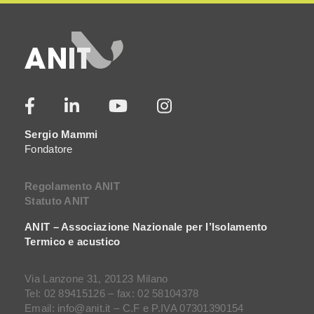
Sergio Mammi
Fondatore
Regolamento ANIT
Statuto ANIT
ANIT – Associazione Nazionale per l’Isolamento
Termico e acustico
Via Lanzone 31, 20123 Milano
Tel: 02 89415126 – fax: 02 58104378
Email: info@anit.it – C.F e P.IVA 07301390154