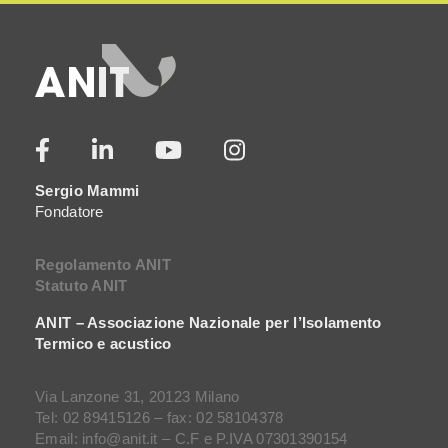
Sergio Mammi
Fondatore
Regolamento ANIT
Statuto ANIT
ANIT – Associazione Nazionale per l’Isolamento
Termico e acustico
Via Lanzone 31, 20123 Milano
Tel: 02 89415126 – fax: 02 58104378
Email: info@anit.it – C.F e P.IVA 07301390154