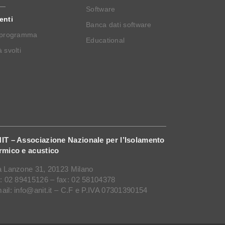
Software
enti
Banca dati software
 programma
Educational
 svolti
IT – Associazione Nazionale per l’Isolamento
rmico e acustico
a Lanzone 31, 20123 Milano
l: 02 89415126 – fax: 02 58104378
ail: info@anit.it – C.F e P.IVA 07301390154