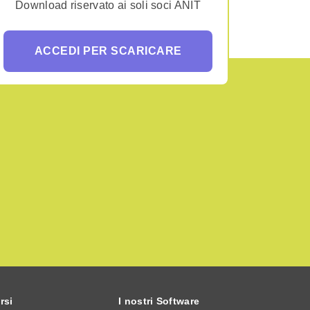
Download riservato ai soli soci ANIT
ACCEDI PER SCARICARE
rsi
I nostri Software