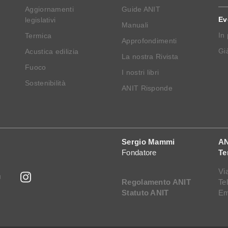
Aggiornamenti
Guide ANIT
Ev
legislativi
Manuali
In
Termica
Approfondimenti
Già
Acustica edilizia
La nostra Rivista
Fuoco
I nostri libri
Sostenibilità
ANIT Risponde
Sergio Mammi
AN
Fondatore
Te
Vi
Regolamento ANIT
Te
Statuto ANIT
Em