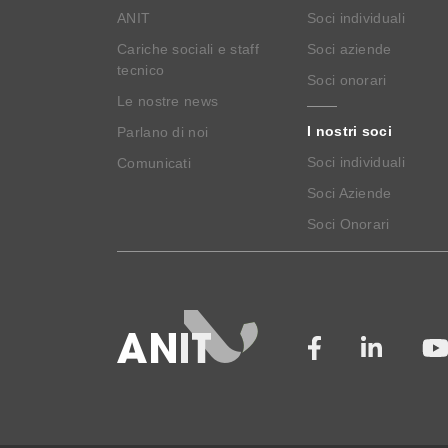
ANIT
Soci individuali
Cariche sociali e staff
Soci aziende
tecnico
Soci onorari
Le nostre news
I nostri soci
Parlano di noi
Soci individuali
Comunicati
Soci Aziende
Soci Onorari