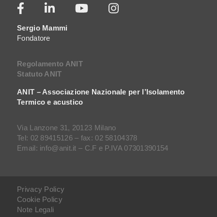
Sergio Mammi
Fondatore
Regolamento ANIT
Statuto ANIT
ANIT – Associazione Nazionale per l’Isolamento
Termico e acustico
Via Lanzone 31, 20123 Milano
Tel: 02 89415126 – fax: 02 58104378
Email: info@anit.it – C.F e P.IVA 07301390154
Privacy Policy
Cookie Policy
Note Legali