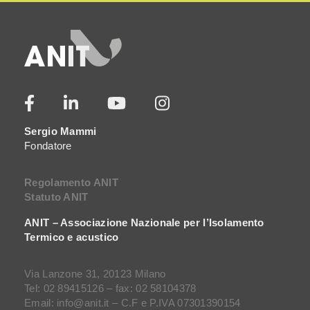
Sergio Mammi
Fondatore
Regolamento ANIT
Statuto ANIT
ANIT – Associazione Nazionale per l’Isolamento
Termico e acustico
Via Lanzone 31, 20123 Milano
Tel: 02 89415126 – fax: 02 58104378
Email: info@anit.it – C.F e P.IVA 07301390154