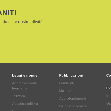
ANIT!
ato sulle nostre attività
Leggi e norme
Pubblicazioni
Co
Aggiornamenti
Guide ANIT
Ev
legislativi
Manuali
In
Termica
Approfondimenti
Già
Acustica edilizia
La nostra Rivista