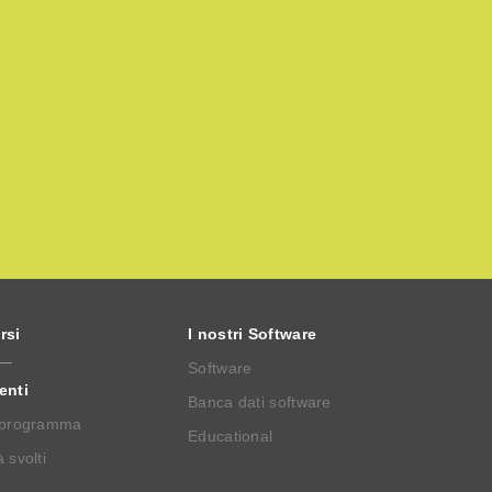
rsi
I nostri Software
Software
enti
Banca dati software
 programma
Educational
 svolti