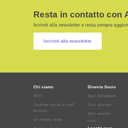
Resta in contatto con 
Iscriviti alla newsletter e resta sempre aggiorn
Iscriviti alla newsletter
Chi siamo
Diventa Socio
ANIT
Soci individuali
Cariche sociali e staff
Soci aziende
tecnico
Soci onorari
Le nostre news