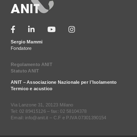
Sergio Mammi
Fondatore
Regolamento ANIT
Statuto ANIT
ANIT – Associazione Nazionale per l’Isolamento
Termico e acustico
Via Lanzone 31, 20123 Milano
Tel: 02 89415126 – fax: 02 58104378
Email: info@anit.it – C.F e P.IVA 07301390154