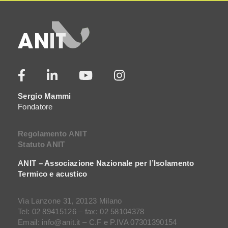
Sergio Mammi
Fondatore
Regolamento ANIT
Statuto ANIT
ANIT – Associazione Nazionale per l’Isolamento
Termico e acustico
Via Lanzone 31, 20123 Milano
Tel: 02 89415126 – fax: 02 58104378
Email: info@anit.it – C.F e P.IVA 07301390154