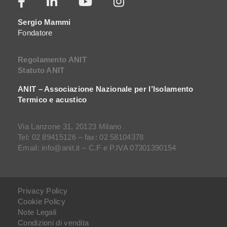
Sergio Mammi
Fondatore
Regolamento ANIT
Statuto ANIT
ANIT – Associazione Nazionale per l’Isolamento
Termico e acustico
Via Lanzone 31, 20123 Milano
Tel: 02 89415126 – fax: 02 58104378
Email: info@anit.it – C.F e P.IVA 07301390154
Privacy Policy
Cookie Policy
Note Legali
Condizioni di vendita