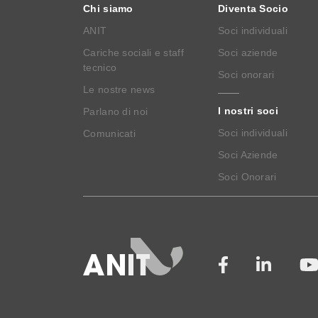
Chi siamo
Diventa Socio
ANIT
Soci individuali
Cariche sociali e staff
Soci aziende
tecnico
Soci onorari
Le nostre news
I nostri soci
Parlano di noi
Soci individuali
Comunicati
Soci Aziende
Soci Onorari