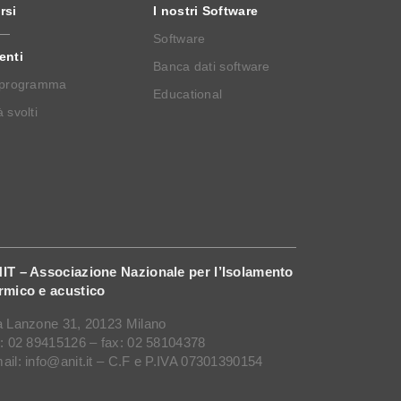
rsi
I nostri Software
Software
enti
Banca dati software
 programma
Educational
 svolti
IT – Associazione Nazionale per l’Isolamento
rmico e acustico
a Lanzone 31, 20123 Milano
l: 02 89415126 – fax: 02 58104378
ail: info@anit.it – C.F e P.IVA 07301390154