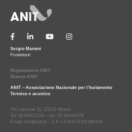
Sergio Mammi
Fondatore
Regolamento ANIT
Statuto ANIT
ANIT – Associazione Nazionale per l’Isolamento
Termico e acustico
Via Lanzone 31, 20123 Milano
Tel: 02 89415126 – fax: 02 58104378
Email: info@anit.it – C.F e P.IVA 07301390154