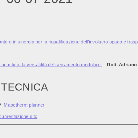
 e in sinergia per la riqualificazione dell’involucro opaco e tras
acustico: la versatilità del serramento modulare.
–
Dott. Adriano
 TECNICA
/
Mapetherm planner
cumentazione sito