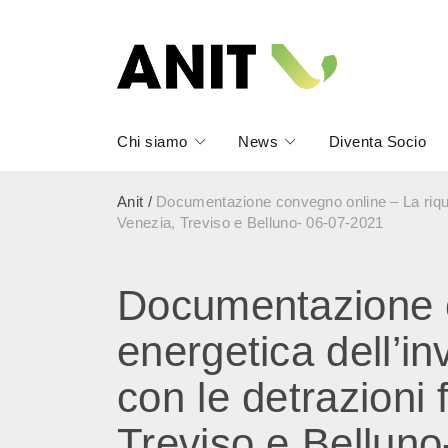
Chi siamo
News
Diventa Socio
Anit
/
Documentazione convegno online – La riquali
Venezia, Treviso e Belluno- 06-07-2021
Documentazione c
energetica dell’i
con le detrazioni 
Treviso e Bellun