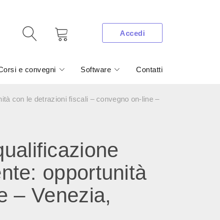
Accedi
Corsi e convegni
Software
Contatti
tà con le detrazioni fiscali – convegno on-line –
ualificazione
ente: opportunità
ne – Venezia,