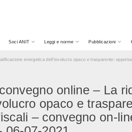
Soci ANIT
Leggi e norme
Pubblicazioni
ficazione energetica dell’involucro opaco e trasparente: opportuni
onvegno online – La riq
nvolucro opaco e traspar
fiscali – convegno on-li
o- 06-07-2021