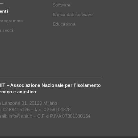
Software
enti
Banca dati software
 programma
Educational
 svolti
IT – Associazione Nazionale per l’Isolamento
rmico e acustico
a Lanzone 31, 20123 Milano
l: 02 89415126 – fax: 02 58104378
ail: info@anit.it – C.F e P.IVA 07301390154