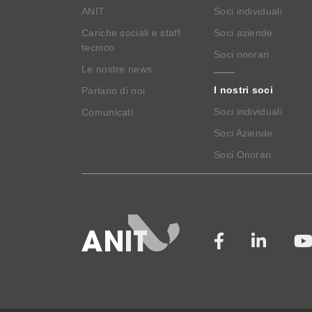
ANIT
Soci individuali
Cariche sociali e staff
Soci aziende
tecnico
Soci onorari
Le nostre news
I nostri soci
Parlano di noi
Soci individuali
Comunicati
Soci Aziende
Soci Onorari