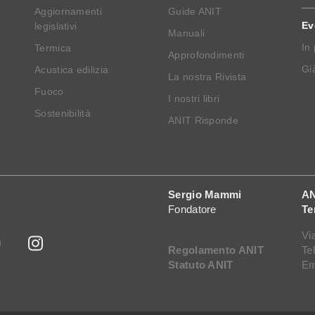
Aggiornamenti
Guide ANIT
Ev
legislativi
Manuali
In
Termica
Approfondimenti
Già
Acustica edilizia
La nostra Rivista
Fuoco
I nostri libri
Sostenibilità
ANIT Risponde
Sergio Mammi
AN
Fondatore
Te
Vi
Regolamento ANIT
Te
Statuto ANIT
Em