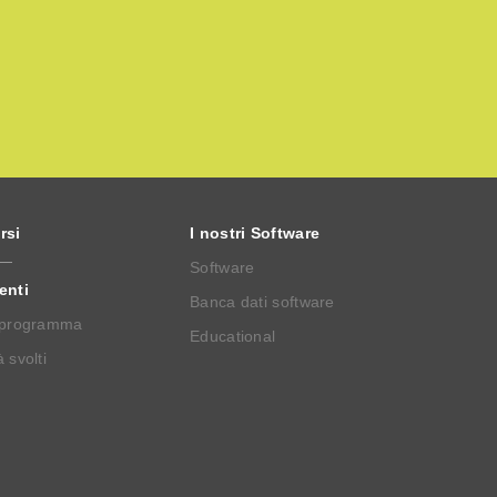
rsi
I nostri Software
Software
enti
Banca dati software
 programma
Educational
 svolti