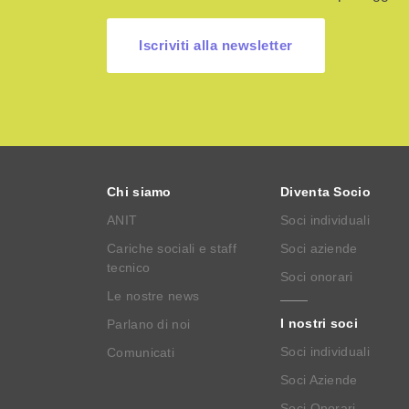
Iscriviti alla newsletter
Chi siamo
Diventa Socio
ANIT
Soci individuali
Cariche sociali e staff
Soci aziende
tecnico
Soci onorari
Le nostre news
I nostri soci
Parlano di noi
Soci individuali
Comunicati
Soci Aziende
Soci Onorari