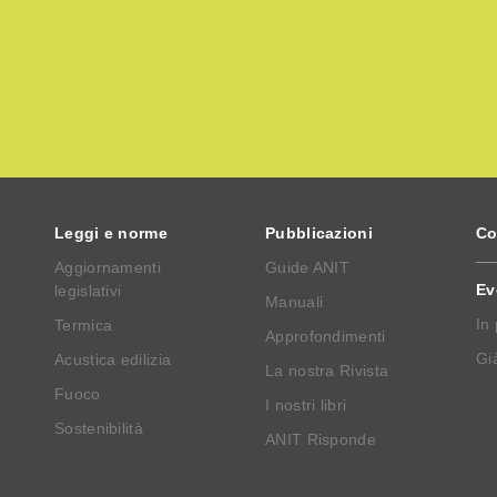
Leggi e norme
Pubblicazioni
Co
Aggiornamenti
Guide ANIT
Ev
legislativi
Manuali
In
Termica
Approfondimenti
Già
Acustica edilizia
La nostra Rivista
Fuoco
I nostri libri
Sostenibilità
ANIT Risponde