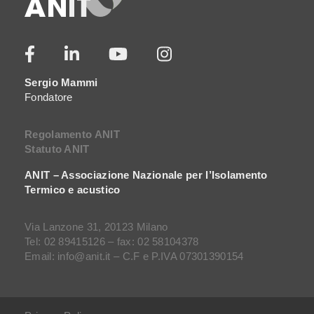
Sergio Mammi
Fondatore
Regolamento ANIT
Statuto ANIT
ANIT – Associazione Nazionale per l’Isolamento
Termico e acustico
Via Lanzone 31, 20123 Milano
Tel: 02 89415126 – fax: 02 58104378
Email: info@anit.it – C.F e P.IVA 07301390154