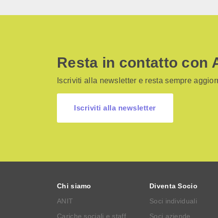
Resta in contatto con 
Iscriviti alla newsletter e resta sempre aggiorn
Iscriviti alla newsletter
Chi siamo
Diventa Socio
ANIT
Soci individuali
Cariche sociali e staff
Soci aziende