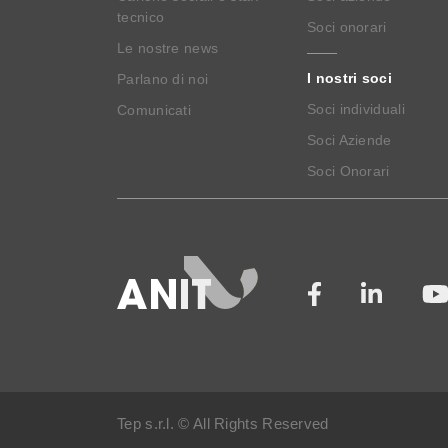
tecnico
Soci onorari
Le nostre news
I nostri soci
Parlano di noi
Soci individuali
Comunicati
Soci Aziende
Soci Onorari
Tep s.r.l. © All Rights Reserved