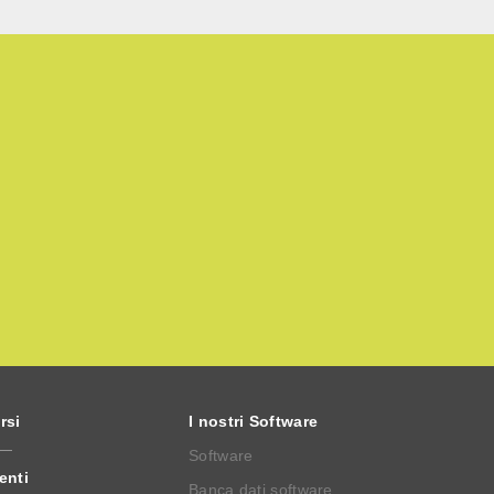
rsi
I nostri Software
Software
enti
Banca dati software