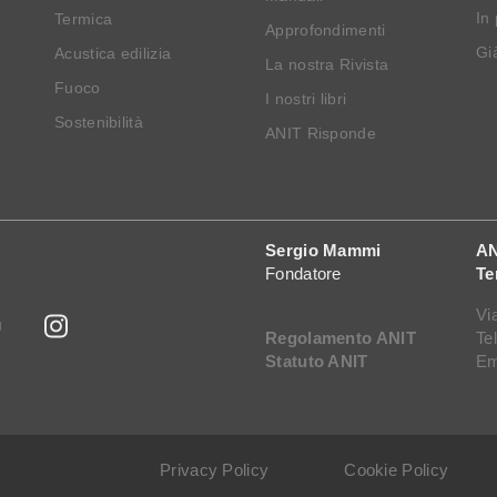
In
Termica
Approfondimenti
Già
Acustica edilizia
La nostra Rivista
Fuoco
I nostri libri
Sostenibilità
ANIT Risponde
Sergio Mammi
AN
Fondatore
Te
Vi
Regolamento ANIT
Te
Statuto ANIT
Em
Privacy Policy
Cookie Policy