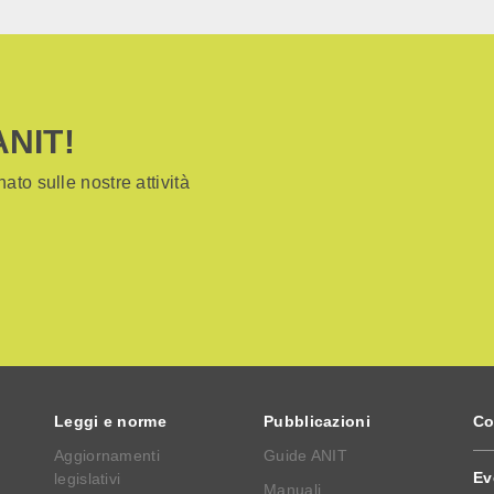
ANIT!
ato sulle nostre attività
Leggi e norme
Pubblicazioni
Co
Aggiornamenti
Guide ANIT
Ev
legislativi
Manuali