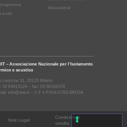
 programma
Educational
 svolti
IT – Associazione Nazionale per l’Isolamento
rmico e acustico
a Lanzone 31, 20123 Milano
l: 02 89415126 – fax: 02 58104378
ail: info@anit.it – C.F e P.IVA 07301390154
Condizioni di
Note Legali
vendita