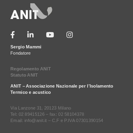
Sergio Mammi
Fondatore
Regolamento ANIT
Statuto ANIT
ANIT – Associazione Nazionale per l’Isolamento
Termico e acustico
Via Lanzone 31, 20123 Milano
Tel: 02 89415126 – fax: 02 58104378
Email: info@anit.it – C.F e P.IVA 07301390154