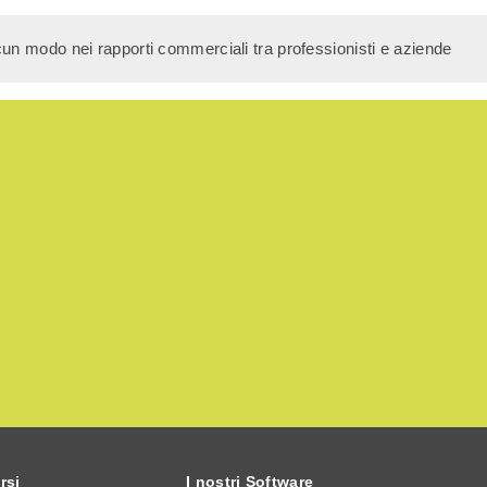
cun modo nei rapporti commerciali tra professionisti e aziende
rsi
I nostri Software