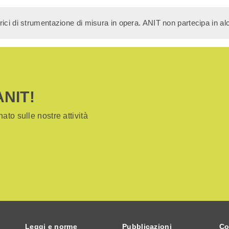
rici di strumentazione di misura in opera. ANIT non partecipa in al
ANIT!
ato sulle nostre attività
Leggi e norme
Pubblicazioni
Co