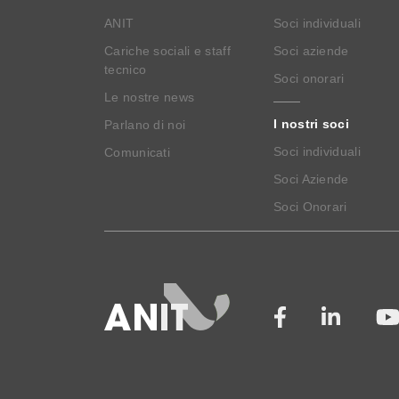
ANIT
Soci individuali
Cariche sociali e staff
Soci aziende
tecnico
Soci onorari
Le nostre news
I nostri soci
Parlano di noi
Soci individuali
Comunicati
Soci Aziende
Soci Onorari