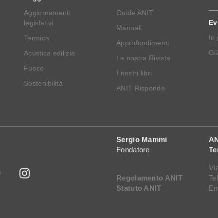
Aggiornamenti
Guide ANIT
Ev
legislativi
Manuali
In
Termica
Approfondimenti
Già
Acustica edilizia
La nostra Rivista
Fuoco
I nostri libri
Sostenibilità
ANIT Risponde
Sergio Mammi
AN
Fondatore
Te
Vi
Regolamento ANIT
Te
Statuto ANIT
Em