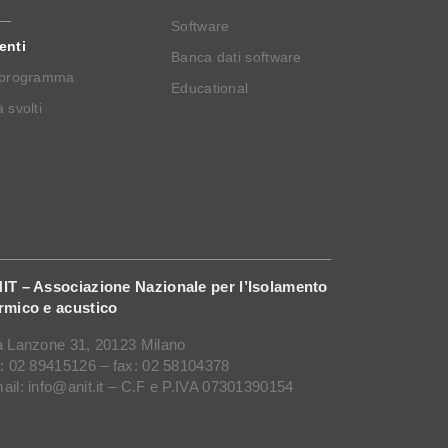
Software
enti
Banca dati software
 programma
Educational
 svolti
IT – Associazione Nazionale per l’Isolamento
rmico e acustico
a Lanzone 31, 20123 Milano
l: 02 89415126 – fax: 02 58104378
ail: info@anit.it – C.F e P.IVA 07301390154