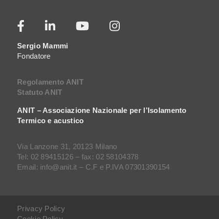
Sergio Mammi
Fondatore
Regolamento ANIT
Statuto ANIT
ANIT – Associazione Nazionale per l’Isolamento
Termico e acustico
Via Lanzone 31, 20123 Milano
Tel: 02 89415126 – fax: 02 58104378
Email: info@anit.it – C.F e P.IVA 07301390154
Privacy Policy
Cookie Policy