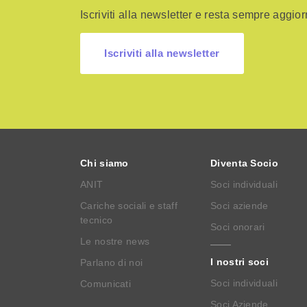
Iscriviti alla newsletter e resta sempre aggiorn
Iscriviti alla newsletter
Chi siamo
Diventa Socio
ANIT
Soci individuali
Cariche sociali e staff
Soci aziende
tecnico
Soci onorari
Le nostre news
I nostri soci
Parlano di noi
Soci individuali
Comunicati
Soci Aziende