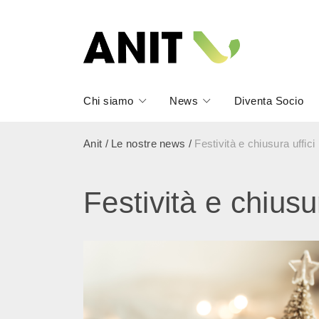
Chi siamo
News
Diventa Socio
Anit
/
Le nostre news
/
Festività e chiusura uffici
Festività e chiusur