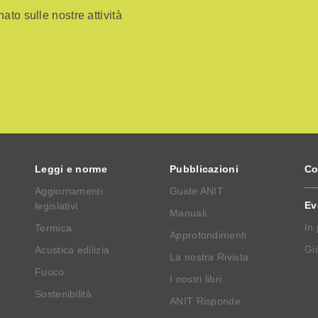
ato sulle nostre attività
Leggi e norme
Pubblicazioni
Co
Aggiornamenti
Guide ANIT
Ev
legislativi
Manuali
In
Termica
Approfondimenti
Già
Acustica edilizia
La nostra Rivista
Fuoco
I nostri libri
Sostenibilità
ANIT Risponde