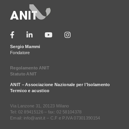
Sergio Mammi
Fondatore
Regolamento ANIT
Statuto ANIT
ANIT – Associazione Nazionale per l’Isolamento
Termico e acustico
Via Lanzone 31, 20123 Milano
Tel: 02 89415126 – fax: 02 58104378
Email: info@anit.it – C.F e P.IVA 07301390154