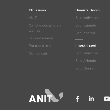
Chi siamo
Diventa Socio
ANIT
Soci individuali
Cariche sociali e staff
Soci aziende
tecnico
Soci onorari
Le nostre news
I nostri soci
Parlano di noi
Soci individuali
Comunicati
Soci Aziende
Soci Onorari