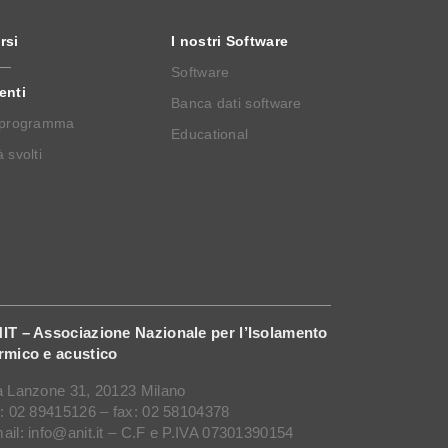
rsi
I nostri Software
Software
enti
Banca dati software
 programma
Educational
 svolti
IT – Associazione Nazionale per l’Isolamento
rmico e acustico
a Lanzone 31, 20123 Milano
l: 02 89415126 – fax: 02 58104378
ail: info@anit.it – C.F e P.IVA 07301390154