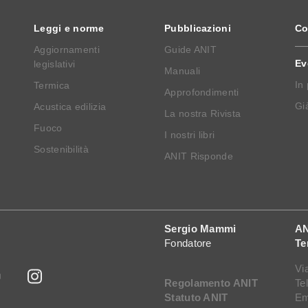
Leggi e norme
Pubblicazioni
Co
Aggiornamenti
Guide ANIT
Ev
legislativi
Manuali
In
Termica
Approfondimenti
Già
Acustica edilizia
La nostra Rivista
Fuoco
I nostri libri
Sostenibilità
ANIT Risponde
Sergio Mammi
AN
Fondatore
Te
Vi
Regolamento ANIT
Te
Statuto ANIT
Em