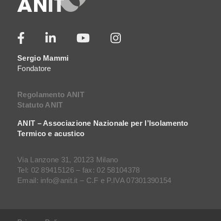
Sergio Mammi
Fondatore
Regolamento ANIT
Statuto ANIT
ANIT – Associazione Nazionale per l’Isolamento
Termico e acustico
Via Lanzone 31, 20123 Milano
Tel: 02 89415126 – fax: 02 58104378
Email: info@anit.it – C.F e P.IVA 07301390154