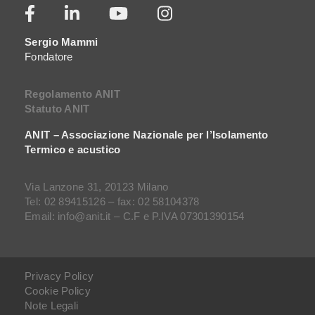
Sergio Mammi
Fondatore
Regolamento ANIT
Statuto ANIT
ANIT – Associazione Nazionale per l’Isolamento
Termico e acustico
Via Lanzone 31, 20123 Milano
Tel: 02 89415126 – fax: 02 58104378
Email: info@anit.it – C.F e P.IVA 07301390154
Privacy Policy
Cookie Policy
Note Legali