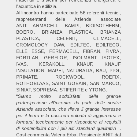
l’acustica in edilizia.
All’incontro hanno partecipato 56 referenti tecnici,
rappresentanti delle Aziende associate
ANIT: ARMACELL, BAMPI, BIOISOTHERM,
BOERO, BRIANZA PLASTICA, BRIANZA
PLASTICA, CELENIT, CLIMACELL,
CROMOLOGY, DAW, EDILTEC, EDILTECO,
ELLE ESSE, FERMACELL, FIBRAN, FIVRA,
FORTLAN, GERFLOR, ISOLMANT, ISOTEX,
IVAS, KERAKOLL, KNAUF, KNAUF
INSULATION, MAPEI, NATURALIA, BAU, PPG,
PRIMATE, ROCKWOOL, ROEFIX,
ROTHOBLAAS, SAINT GOBAIN, SAN MARCO,
SINIAT, SOPREMA, STIFERITE e YTONG.
“
Siamo molto soddisfatti della grande
partecipazione all’incontro da parte delle nostre
Aziende associate, che rileva il grande interesse
per il tema e la concreta volontà di aggiornarsi e
formarsi tecnicamente per rispondere ai requisiti
di sostenibilità con i più alti standard qualitativi
“.
Così commenta Valeria Erba, Presidente ANIT dal