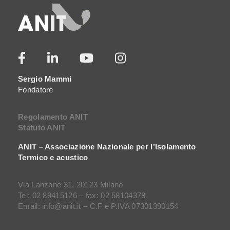
Sergio Mammi
Fondatore
Regolamento ANIT
Statuto ANIT
ANIT – Associazione Nazionale per l’Isolamento
Termico e acustico
Via Lanzone 31, 20123 Milano
Tel: 02 89415126 – fax: 02 58104378
Email: info@anit.it – C.F e P.IVA 07301390154