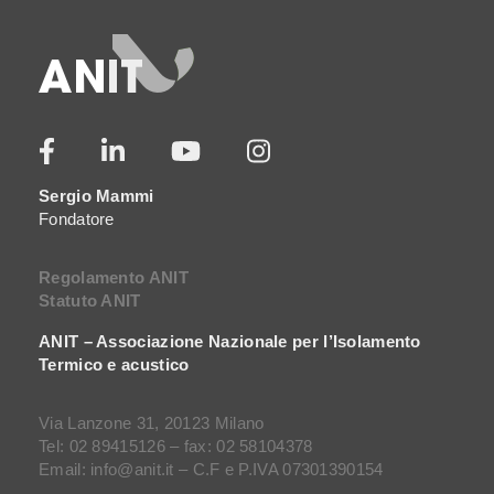
Sergio Mammi
Fondatore
Regolamento ANIT
Statuto ANIT
ANIT – Associazione Nazionale per l’Isolamento
Termico e acustico
Via Lanzone 31, 20123 Milano
Tel: 02 89415126 – fax: 02 58104378
Email: info@anit.it – C.F e P.IVA 07301390154