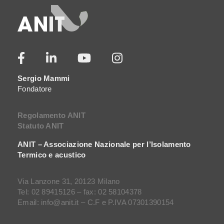
Sergio Mammi
Fondatore
Regolamento ANIT
Statuto ANIT
ANIT – Associazione Nazionale per l’Isolamento
Termico e acustico
Via Lanzone 31, 20123 Milano
Tel: 02 89415126 – fax: 02 58104378
Email: info@anit.it – C.F e P.IVA 07301390154