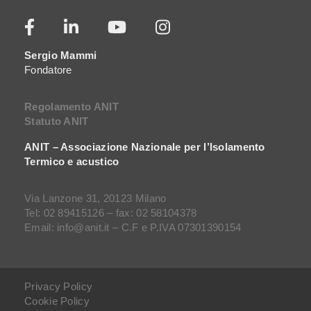
Sergio Mammi
Fondatore
Regolamento ANIT
Statuto ANIT
ANIT – Associazione Nazionale per l’Isolamento
Termico e acustico
Via Lanzone 31, 20123 Milano
Tel: 02 89415126 – fax: 02 58104378
Email: info@anit.it – C.F e P.IVA 07301390154
Privacy Policy
Cookie Policy