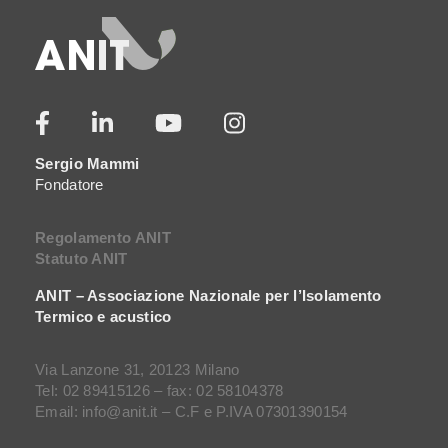
Sergio Mammi
Fondatore
Regolamento ANIT
Statuto ANIT
ANIT – Associazione Nazionale per l’Isolamento
Termico e acustico
Via Lanzone 31, 20123 Milano
Tel: 02 89415126 – fax: 02 58104378
Email: info@anit.it – C.F e P.IVA 07301390154