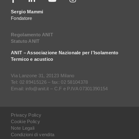
Sergio Mammi
Fondatore
Regolamento ANIT
Statuto ANIT
ANIT – Associazione Nazionale per l’Isolamento
Termico e acustico
Via Lanzone 31, 20123 Milano
Tel: 02 89415126 – fax: 02 58104378
Email: info@anit.it – C.F e P.IVA 07301390154
Privacy Policy
Cookie Policy
Note Legali
Condizioni di vendita