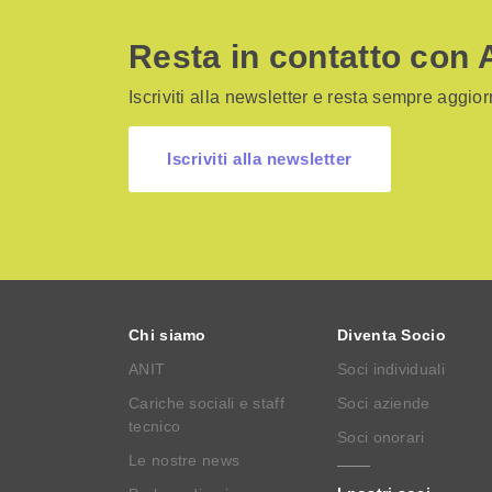
Resta in contatto con 
Iscriviti alla newsletter e resta sempre aggiorn
Iscriviti alla newsletter
Chi siamo
Diventa Socio
ANIT
Soci individuali
Cariche sociali e staff
Soci aziende
tecnico
Soci onorari
Le nostre news