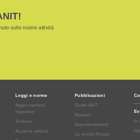
ANIT!
ato sulle nostre attività
Leggi e norme
Pubblicazioni
Co
Aggiornamenti
Guide ANIT
Ev
legislativi
Manuali
In
Termica
Approfondimenti
Già
Acustica edilizia
La nostra Rivista