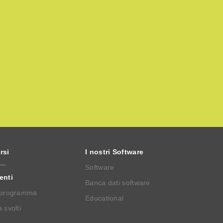
rsi
I nostri Software
Software
enti
Banca dati software
 programma
Educational
 svolti