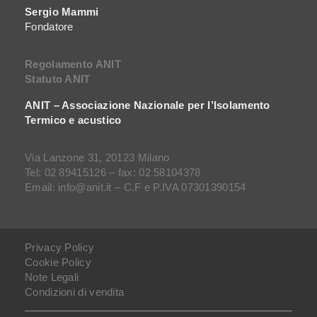
Sergio Mammi
Fondatore
Regolamento ANIT
Statuto ANIT
ANIT – Associazione Nazionale per l’Isolamento
Termico e acustico
Via Lanzone 31, 20123 Milano
Tel: 02 89415126 – fax: 02 58104378
Email: info@anit.it – C.F e P.IVA 07301390154
Privacy Policy
Cookie Policy
Note Legali
Condizioni di vendita