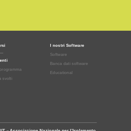
rsi
I nostri Software
Software
enti
Banca dati software
 programma
Educational
 svolti
IT – Associazione Nazionale per l’Isolamento