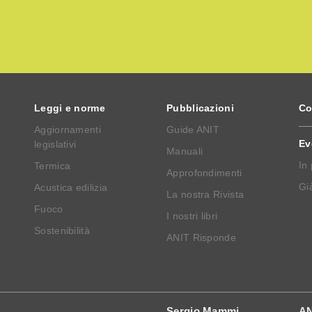
Leggi e norme
Pubblicazioni
Co
Aggiornamenti
Guide ANIT
Ev
legislativi
Manuali
In
Termica
Approfondimenti
Già
Acustica edilizia
La nostra Rivista
Fuoco
I nostri libri
Sostenibilità
ANIT Risponde
Sergio Mammi
AN