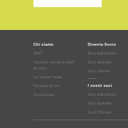
Chi siamo
Diventa Socio
ANIT
Soci individuali
Cariche sociali e staff
Soci aziende
tecnico
Soci onorari
Le nostre news
I nostri soci
Parlano di noi
Soci individuali
Comunicati
Soci Aziende
Soci Onorari