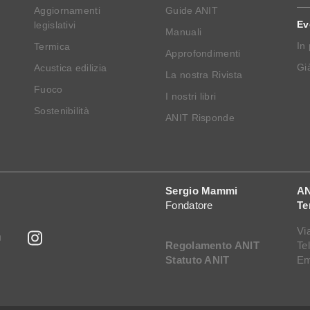
Aggiornamenti
Guide ANIT
Ev
legislativi
Manuali
In
Termica
Approfondimenti
Già
Acustica edilizia
La nostra Rivista
Fuoco
I nostri libri
Sostenibilità
ANIT Risponde
Sergio Mammi
AN
Fondatore
Te
Vi
Regolamento ANIT
Te
Statuto ANIT
Em