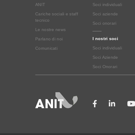
ANIT
Soci individuali
Cariche sociali e staff
Soci aziende
tecnico
Soci onorari
Le nostre news
I nostri soci
Parlano di noi
Soci individuali
Comunicati
Soci Aziende
Soci Onorari