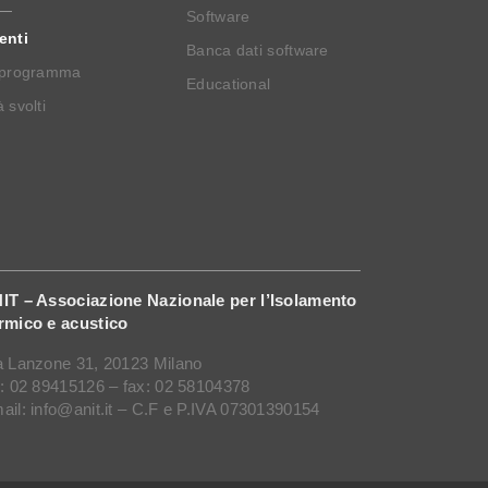
Software
enti
Banca dati software
 programma
Educational
 svolti
IT – Associazione Nazionale per l’Isolamento
rmico e acustico
a Lanzone 31, 20123 Milano
l: 02 89415126 – fax: 02 58104378
ail: info@anit.it – C.F e P.IVA 07301390154