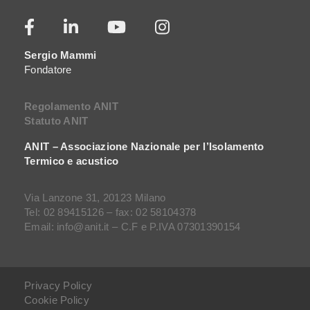
Sergio Mammi
Fondatore
Regolamento ANIT
Statuto ANIT
ANIT – Associazione Nazionale per l’Isolamento
Termico e acustico
Via Lanzone 31, 20123 Milano
Tel: 02 89415126 – fax: 02 58104378
Email: info@anit.it – C.F e P.IVA 07301390154
Privacy Policy
Cookie Policy