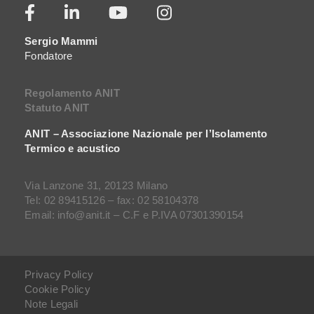
Sergio Mammi
Fondatore
Regolamento ANIT
Statuto ANIT
ANIT – Associazione Nazionale per l’Isolamento
Termico e acustico
Via Lanzone 31, 20123 Milano
Tel: 02 89415126 – fax: 02 58104378
Email: info@anit.it – C.F e P.IVA 07301390154
Privacy Policy
Cookie Policy
Note Legali