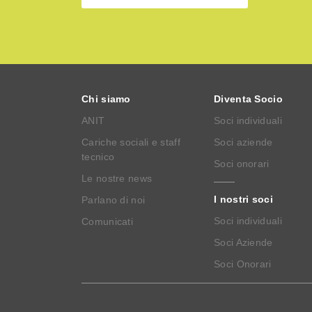
Chi siamo
Diventa Socio
ANIT
Soci individuali
Cariche sociali e staff
Soci aziende
tecnico
Soci onorari
Le nostre news
I nostri soci
Parlano di noi
Soci individuali
Comunicati
Soci Aziende
Soci Onorari