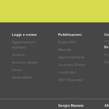
Leggi e norme
Pubblicazioni
Co
Aggiornamenti
Guide ANIT
Ev
legislativi
Manuali
In
Termica
Approfondimenti
Già
Acustica edilizia
La nostra Rivista
Fuoco
I nostri libri
Sostenibilità
ANIT Risponde
Sergio Mammi
AN