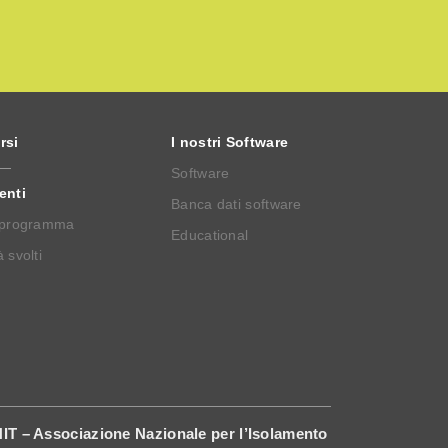
rsi
I nostri Software
Software
enti
Banca dati software
 programma
Educational
 svolti
IT – Associazione Nazionale per l’Isolamento